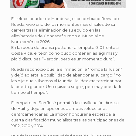
El seleccionador de Honduras, el colombiano Reinaldo
Rueda, vivió uno de los momentos más difíciles de su
carrera tras la eliminación de su equipo en las
eliminatorias de Concacaf rumbo al Mundial de
Norteamérica 2026.
En la rueda de prensa posterior al empate 0-0 frente a
Costa Rica, el técnico no pudo contener las lágrimas y
pidió disculpas: “Perdón, pero es un momento duro”.
Rueda reconoció que la eliminación le “rompe la ilusión”
y dejó abierta la posibilidad de abandonar su cargo: “Yo
les dije que si íbamos al Mundial, la idea era terminar por
la puerta grande. Uno quisiera seguir, pero hay que darle
tiempo al tiempo”.
El empate en San José permitió la clasificación directa
de Haití y dejó sin opciones a ambas selecciones
centroamericanas. La afición hondureña esperaba la
cuarta clasificación mundialista tras las participaciones de
1982, 2010 y 2014.
Rueda lamentó la oportunidad perdida:
“Quisimos