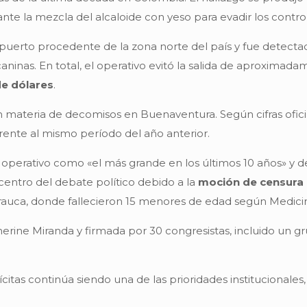
te la mezcla del alcaloide con yeso para evadir los contro
l puerto procedente de la zona norte del país y fue detecta
ninas. En total, el operativo evitó la salida de aproximad
de dólares
.
n materia de decomisos en Buenaventura. Según cifras ofici
rente al mismo período del año anterior.
l operativo como «el más grande en los últimos 10 años» y d
 centro del debate político debido a la
moción de censura
rauca, donde fallecieron 15 menores de edad según Medicin
rine Miranda y firmada por 30 congresistas, incluido un gru
ícitas continúa siendo una de las prioridades institucionales