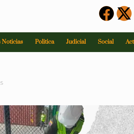
 Noticias
Politica
Judicial
Social
Act
25