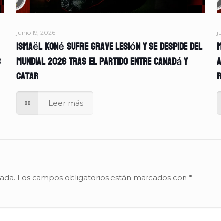
junio 19, 2026
j
Ismaël Koné sufre grave lesión y se despide del
M
s
Mundial 2026 tras el partido entre Canadá y
A
Catar
r
Leer más
cada.
Los campos obligatorios están marcados con
*