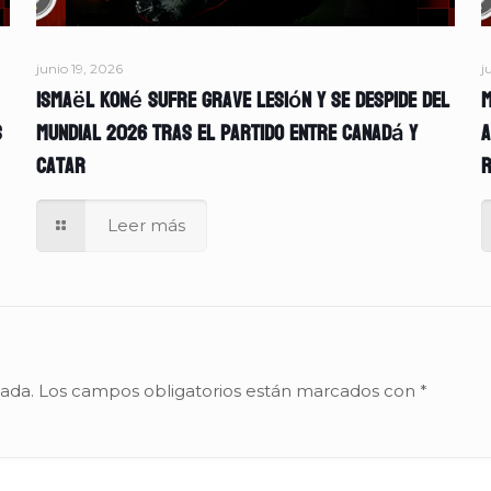
junio 19, 2026
j
Ismaël Koné sufre grave lesión y se despide del
M
s
Mundial 2026 tras el partido entre Canadá y
A
Catar
r
Leer más
cada.
Los campos obligatorios están marcados con
*