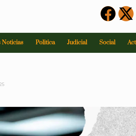
 Noticias
Politica
Judicial
Social
Act
25