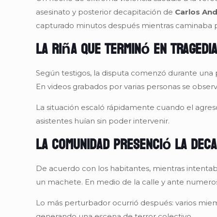
asesinato y posterior decapitación de
Carlos An
capturado minutos después mientras caminaba po
La riña que terminó en tragedi
Según testigos, la disputa comenzó durante una 
En videos grabados por varias personas se observa
La situación escaló rápidamente cuando el agre
asistentes huían sin poder intervenir.
La comunidad presenció la deca
De acuerdo con los habitantes, mientras intentaba
un machete. En medio de la calle y ante numeros
Lo más perturbador ocurrió después: varios mi
generando una escena de terror colectivo.