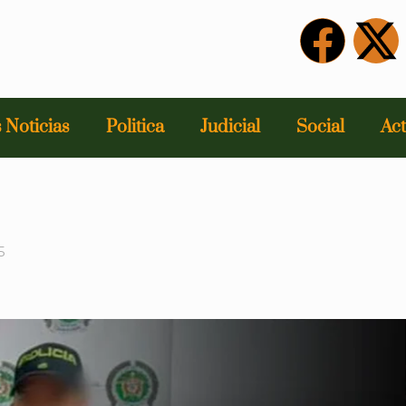
 Noticias
Politica
Judicial
Social
Act
5