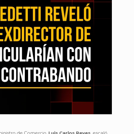
xministro de Comercio,
Luis Carlos Reyes
, escaló