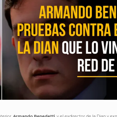
terior,
Armando Benedetti
, y el exdirector de la Dian y e