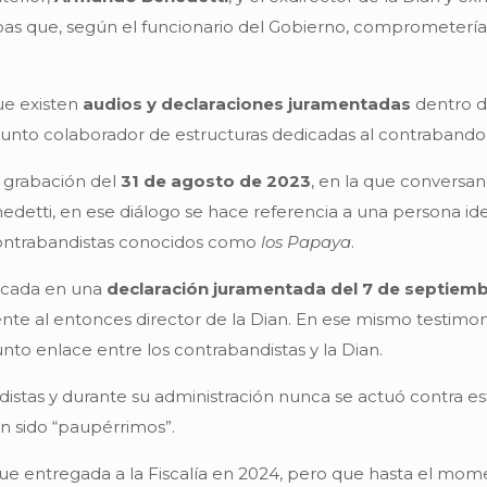
ebas que, según el funcionario del Gobierno, comprometer
ue existen
audios y declaraciones juramentadas
dentro de
unto colaborador de estructuras dedicadas al contrabando
a grabación del
31 de agosto de 2023
, en la que conversa
edetti, en ese diálogo se hace referencia a una persona id
 contrabandistas conocidos como
los Papaya
.
ficada en una
declaración juramentada del 7 de septiem
ente al entonces director de la Dian. En ese mismo testim
nto enlace entre los contrabandistas y la Dian.
istas y durante su administración nunca se actuó contra es
n sido “paupérrimos”.
fue entregada a la Fiscalía en 2024, pero que hasta el mo