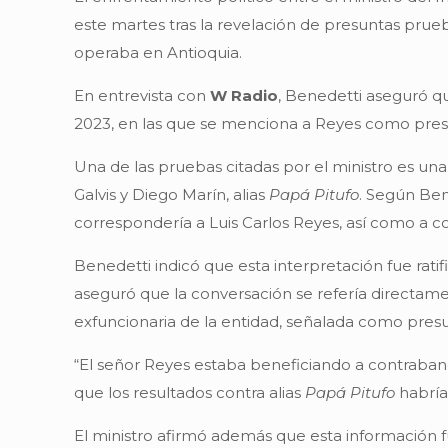
este martes tras la revelación de presuntas pru
operaba en Antioquia.
En entrevista con
W Radio
, Benedetti aseguró q
2023, en las que se menciona a Reyes como pres
Una de las pruebas citadas por el ministro es un
Galvis y Diego Marín, alias
Papá Pitufo
. Según Ben
correspondería a Luis Carlos Reyes, así como a
Benedetti indicó que esta interpretación fue rati
aseguró que la conversación se refería directam
exfuncionaria de la entidad, señalada como presu
“El señor Reyes estaba beneficiando a contraband
que los resultados contra alias
Papá Pitufo
habría
El ministro afirmó además que esta información 