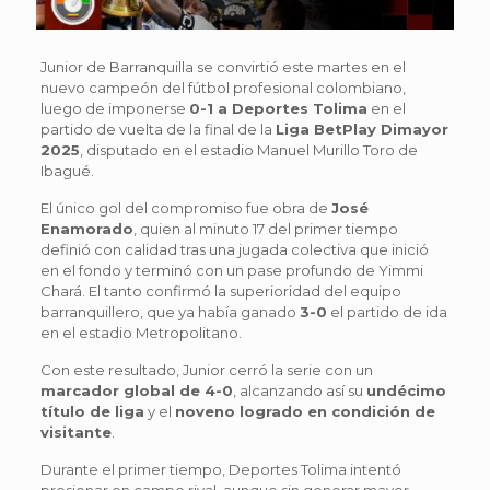
Junior de Barranquilla se convirtió este martes en el
nuevo campeón del fútbol profesional colombiano,
luego de imponerse
0-1 a Deportes Tolima
en el
partido de vuelta de la final de la
Liga BetPlay Dimayor
2025
, disputado en el estadio Manuel Murillo Toro de
Ibagué.
El único gol del compromiso fue obra de
José
Enamorado
, quien al minuto 17 del primer tiempo
definió con calidad tras una jugada colectiva que inició
en el fondo y terminó con un pase profundo de Yimmi
Chará. El tanto confirmó la superioridad del equipo
barranquillero, que ya había ganado
3-0
el partido de ida
en el estadio Metropolitano.
Con este resultado, Junior cerró la serie con un
marcador global de 4-0
, alcanzando así su
undécimo
título de liga
y el
noveno logrado en condición de
visitante
.
Durante el primer tiempo, Deportes Tolima intentó
presionar en campo rival, aunque sin generar mayor