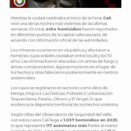
Mientras la ciudad celebraba el inicio de la Feria,
Cali
vivió una de las noches más violentas de las últimas
semanas. En total,
ocho homicidios
fueron reportados
en diferentes puntos de la capital vallecaucana, de
acuerdo con información oficial de las autoridades.
Los crímenes ocurrieron en vía pública y afectaron a
hombres cuyas edades oscilaban entre los 26 y los 70
años. Las víctimas fueron atacadas con armas de fuego y
armas cortopunzantes; algunas murieron en el lugar de
los hechos y otras fallecieron posteriormente en centros
asistenciales.
Los casos se registraron en sectores como Altos de
Menga, Mojica II, Las Delicias, Poblado II, Urbanización
Tequendama, Paraíso, Obrero y El Vergel, lo que
evidencia la dispersión territorial de los hechos violentos.
Según cifras del Observatorio de Seguridad del Valle,
con estos casos Cali llega a
1.037 homicidios en 2025
,
lo que representa
117 asesinatos más
frente al mismo
periodo de 2024, equivalente a un incremento del
13 %
.