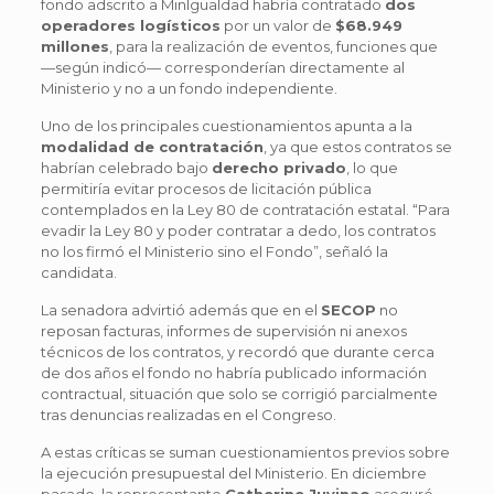
fondo adscrito a MinIgualdad habría contratado
dos
operadores logísticos
por un valor de
$68.949
millones
, para la realización de eventos, funciones que
—según indicó— corresponderían directamente al
Ministerio y no a un fondo independiente.
Uno de los principales cuestionamientos apunta a la
modalidad de contratación
, ya que estos contratos se
habrían celebrado bajo
derecho privado
, lo que
permitiría evitar procesos de licitación pública
contemplados en la Ley 80 de contratación estatal. “Para
evadir la Ley 80 y poder contratar a dedo, los contratos
no los firmó el Ministerio sino el Fondo”, señaló la
candidata.
La senadora advirtió además que en el
SECOP
no
reposan facturas, informes de supervisión ni anexos
técnicos de los contratos, y recordó que durante cerca
de dos años el fondo no habría publicado información
contractual, situación que solo se corrigió parcialmente
tras denuncias realizadas en el Congreso.
A estas críticas se suman cuestionamientos previos sobre
la ejecución presupuestal del Ministerio. En diciembre
pasado, la representante
Catherine Juvinao
aseguró