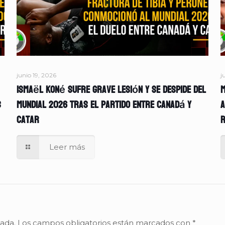
junio 19, 2026
j
Ismaël Koné sufre grave lesión y se despide del
M
s
Mundial 2026 tras el partido entre Canadá y
A
Catar
r
Leer más
cada.
Los campos obligatorios están marcados con
*