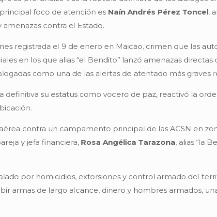
l principal foco de atención es
Naín Andrés Pérez Toncel
, 
y amenazas contra el Estado.
nes registrada el 9 de enero en Maicao, crimen que las auto
ales en los que alias “el Bendito” lanzó amenazas directas
logadas como una de las alertas de atentado más graves re
 definitiva su estatus como vocero de paz, reactivó la or
bicación.
 aérea contra un campamento principal de las ACSN en zona
reja y jefa financiera,
Rosa Angélica Tarazona
, alias “la
ado por homicidios, extorsiones y control armado del territ
bir armas de largo alcance, dinero y hombres armados, una 