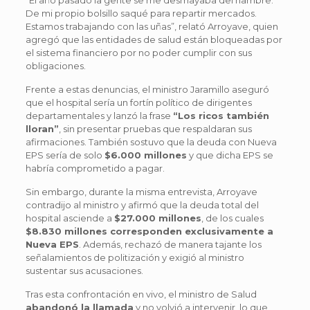
De mi propio bolsillo saqué para repartir mercados.
Estamos trabajando con las uñas”, relató Arroyave, quien
agregó que las entidades de salud están bloqueadas por
el sistema financiero por no poder cumplir con sus
obligaciones.
Frente a estas denuncias, el ministro Jaramillo aseguró
que el hospital sería un fortín político de dirigentes
departamentales y lanzó la frase
“Los ricos también
lloran”
, sin presentar pruebas que respaldaran sus
afirmaciones. También sostuvo que la deuda con Nueva
EPS sería de solo
$6.000 millones
y que dicha EPS se
habría comprometido a pagar.
Sin embargo, durante la misma entrevista, Arroyave
contradijo al ministro y afirmó que la deuda total del
hospital asciende a
$27.000 millones
, de los cuales
$8.830 millones corresponden exclusivamente a
Nueva EPS
. Además, rechazó de manera tajante los
señalamientos de politización y exigió al ministro
sustentar sus acusaciones.
Tras esta confrontación en vivo, el ministro de Salud
abandonó la llamada
y no volvió a intervenir, lo que