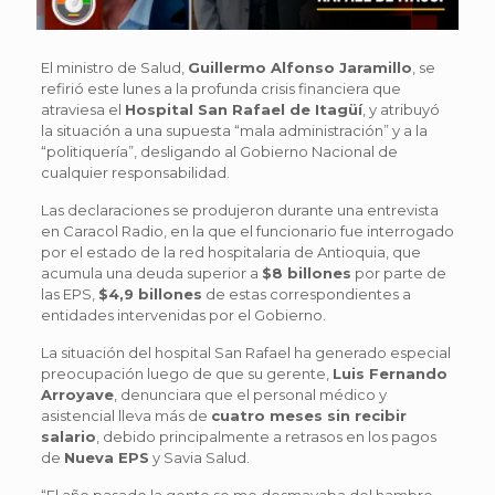
El ministro de Salud,
Guillermo Alfonso Jaramillo
, se
refirió este lunes a la profunda crisis financiera que
atraviesa el
Hospital San Rafael de Itagüí
, y atribuyó
la situación a una supuesta “mala administración” y a la
“politiquería”, desligando al Gobierno Nacional de
cualquier responsabilidad.
Las declaraciones se produjeron durante una entrevista
en Caracol Radio, en la que el funcionario fue interrogado
por el estado de la red hospitalaria de Antioquia, que
acumula una deuda superior a
$8 billones
por parte de
las EPS,
$4,9 billones
de estas correspondientes a
entidades intervenidas por el Gobierno.
La situación del hospital San Rafael ha generado especial
preocupación luego de que su gerente,
Luis Fernando
Arroyave
, denunciara que el personal médico y
asistencial lleva más de
cuatro meses sin recibir
salario
, debido principalmente a retrasos en los pagos
de
Nueva EPS
y Savia Salud.
“El año pasado la gente se me desmayaba del hambre.