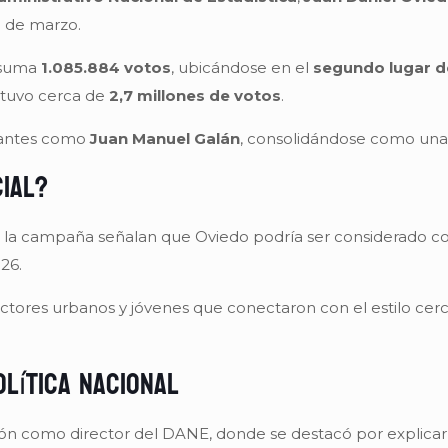
8 de marzo.
 suma
1.085.884 votos
, ubicándose en el
segundo lugar d
btuvo cerca de
2,7 millones de votos
.
rantes como
Juan Manuel Galán
, consolidándose como una 
ial?
s a la campaña señalan que Oviedo podría ser considerado
26.
 sectores urbanos y jóvenes que conectaron con el estilo c
olítica nacional
ón como director del DANE, donde se destacó por explicar 