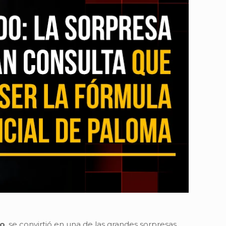
do
, se convirtió en una de las grandes sorpresas