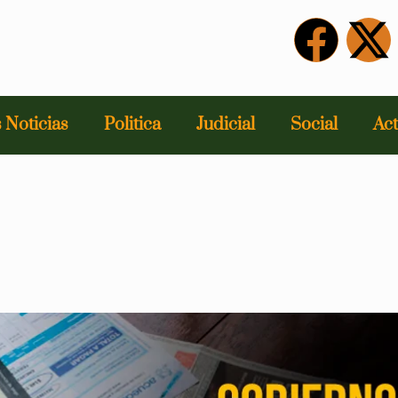
 Noticias
Politica
Judicial
Social
Act