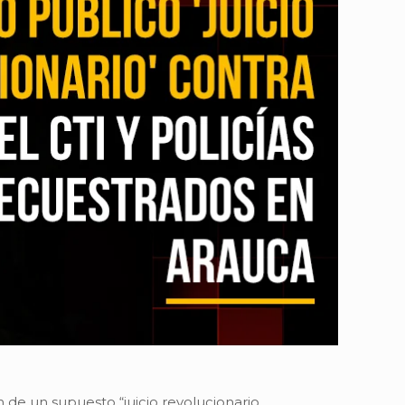
n de un supuesto “juicio revolucionario