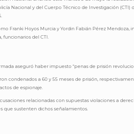
licía Nacional y del Cuerpo Técnico de Investigación (CTI) d
.
como Franki Hoyos Murcia y Yordin Fabián Pérez Mendoza, in
funcionarios del CTI.
armada aseguró haber impuesto “penas de prisión revolucion
ueron condenados a 60 y 55 meses de prisión, respectivament
ctos de espionaje.
cusaciones relacionadas con supuestas violaciones a derec
s que sustenten dichos señalamientos.