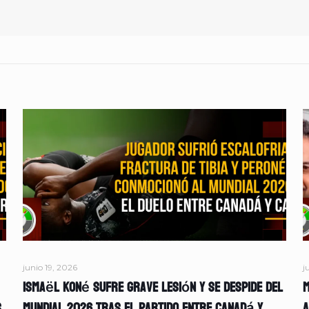
junio 19, 2026
j
Ismaël Koné sufre grave lesión y se despide del
M
s
Mundial 2026 tras el partido entre Canadá y
A