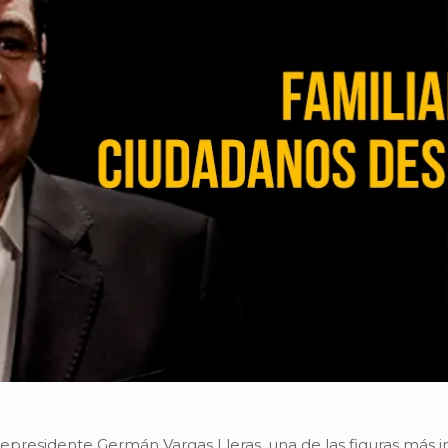
cepresidente Germán Vargas Lleras, una de las figuras más in