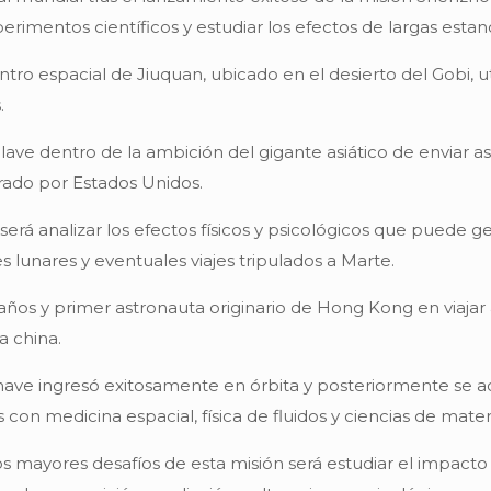
perimentos científicos y estudiar los efectos de largas esta
tro espacial de Jiuquan, ubicado en el desierto del Gobi, 
.
lave dentro de la ambición del gigante asiático de enviar a
ado por Estados Unidos.
 será analizar los efectos físicos y psicológicos que pued
s lunares y eventuales viajes tripulados a Marte.
3 años y primer astronauta originario de Hong Kong en viajar
a china.
 nave ingresó exitosamente en órbita y posteriormente se a
on medicina espacial, física de fluidos y ciencias de materi
os mayores desafíos de esta misión será estudiar el impac