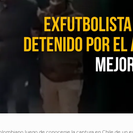
olombiano luego de conocerse la captura en Chile de un exf