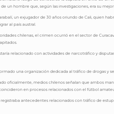
o de un hombre que, según las investigaciones, era su mejo
abalí, un exjugador de 30 años oriundo de Cali, quien habría
rar al país austral.
ridades chilenas, el crimen ocurrió en el sector de Curacav
apitados.
taría relacionado con actividades de narcotráfico y disputa
nformado una organización dedicada al tráfico de drogas y s
lado oficialmente, medios chilenos señalan que ambos ma
ncidieron en procesos relacionados con el fútbol amateur
 registraba antecedentes relacionados con tráfico de estup