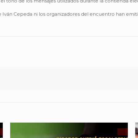
 tono de los mensajes utilizados durante la contienda elec
 Iván Cepeda ni los organizadores del encuentro han emitid