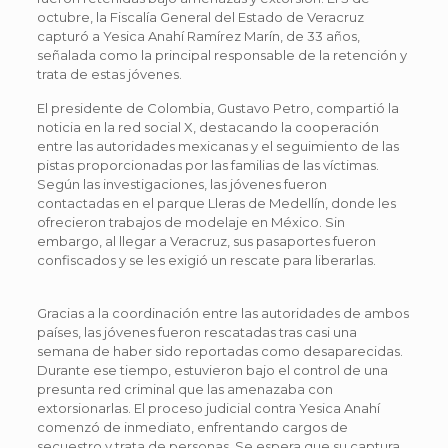
octubre, la Fiscalía General del Estado de Veracruz
capturó a Yesica Anahí Ramírez Marín, de 33 años,
señalada como la principal responsable de la retención y
trata de estas jóvenes.
El presidente de Colombia, Gustavo Petro, compartió la
noticia en la red social X, destacando la cooperación
entre las autoridades mexicanas y el seguimiento de las
pistas proporcionadas por las familias de las víctimas.
Según las investigaciones, las jóvenes fueron
contactadas en el parque Lleras de Medellín, donde les
ofrecieron trabajos de modelaje en México. Sin
embargo, al llegar a Veracruz, sus pasaportes fueron
confiscados y se les exigió un rescate para liberarlas.
Gracias a la coordinación entre las autoridades de ambos
países, las jóvenes fueron rescatadas tras casi una
semana de haber sido reportadas como desaparecidas.
Durante ese tiempo, estuvieron bajo el control de una
presunta red criminal que las amenazaba con
extorsionarlas. El proceso judicial contra Yesica Anahí
comenzó de inmediato, enfrentando cargos de
secuestro y trata de personas. Se espera que su captura