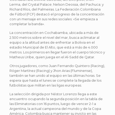
Lerma, del Crystal Palace; Nelson Deossa, del Pachuca; y
Richard Ríos, del Palmeiras. La Federación Colombiana
de Fútbol (FCF) destacó el progreso de la concentración
con un mensaje en sus redes sociales: «Se empieza a
completar la banda».
La concentración en Cochabamba, ubicada a más de
2.500 metros sobre el nivel del mar, busca aclimatar al
equipo a la altitud antes de enfrentar a Bolivia en el
estadio Municipal de El Alto, que está a más de 4.000
metros. Los primeros en llegar fueron el cuerpo técnico y
Matheus Uribe, quien juega en el Al-Sadd de Qatar.
Otros jugadores, como Juan Fernando Quintero (Racing),
Róger Martínez (Racing) y Jhon Arias (Fluminense),
también se han unido al equipo en las últimas horas. Se
espera que hasta el lunes se complete la llegada de los
futbolistas que militan en las ligas europeas.
La selección dirigida por Néstor Lorenzo llega a este
encuentro ocupando la segunda posición en la tabla de
las Eliminatorias con 16 puntos, luego de vencer 2-1 a
Argentina, la actual campeona del mundo y de la Copa
América. Colombia busca mantener su invicto en las