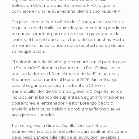
Selección Colombia durante la fecha FIFA, lo que lo
convierte en una nueva ‘víctima’ del famoso ‘virus FIFA’.
Según el comunicado oficial del Girona, Asprilla sufre un
esguince en el tobillo izquierdo y se encuentra pendiente
de nuevas pruebas para determinar la gravedad de la
lesión y el tiempo que estará fuera de las canchas. Hasta
el momento, no se conoce con exactitud cuánto durará
su recuperación.
El colombiano de 20 años jugó minutos en el partido que
la Selección Colombia disputó en La Paz, Bolivia, en lo
que fue la derrota 1-0 en el marco de las Eliminatorias
Sudamericanas rumbo al Mundial 2026. Sin embargo,
para el segundo compromiso frente a Chile en
Barranquilla, donde Colombia goleó 4-0, Asprilla no fue
incluido en el banco de suplentes. Según informaciones
posteriores, el entrenador Néstor Lorenzo decidió
enviarlo a la tribuna debido a problemas físicos que ya
aquejaban al jugador.
Tras su regreso a Girona, Asprilla será sometido a
exámenes médicos en Barcelona para evaluar el alcance
de su lesión. Dependiendo de su evolución, se sabrá si