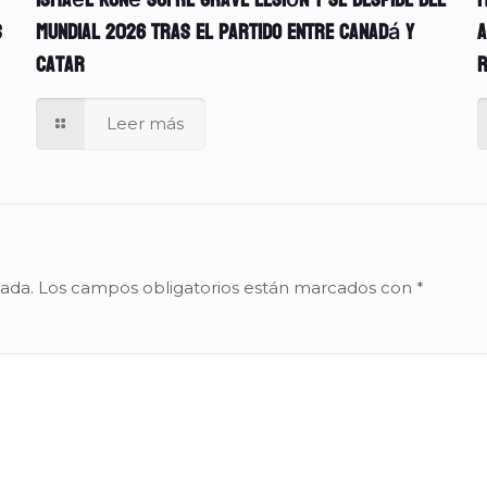
Ismaël Koné sufre grave lesión y se despide del
M
s
Mundial 2026 tras el partido entre Canadá y
A
Catar
r
Leer más
cada.
Los campos obligatorios están marcados con
*