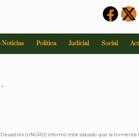
 Noticias
Politica
Judicial
Social
Act
24
e Desastres (UNGRD) informó este sábado que la tormenta tr