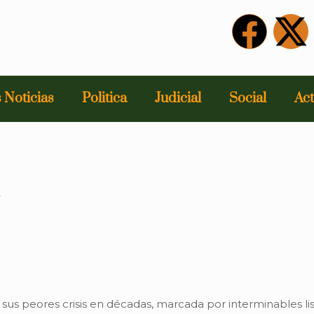
 Noticias
Politica
Judicial
Social
Act
4
sus peores crisis en décadas, marcada por interminables li