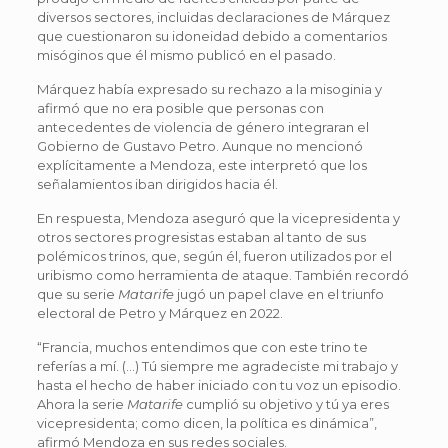
diversos sectores, incluidas declaraciones de Márquez
que cuestionaron su idoneidad debido a comentarios
misóginos que él mismo publicó en el pasado.
Márquez había expresado su rechazo a la misoginia y
afirmó que no era posible que personas con
antecedentes de violencia de género integraran el
Gobierno de Gustavo Petro. Aunque no mencionó
explícitamente a Mendoza, este interpretó que los
señalamientos iban dirigidos hacia él.
En respuesta, Mendoza aseguró que la vicepresidenta y
otros sectores progresistas estaban al tanto de sus
polémicos trinos, que, según él, fueron utilizados por el
uribismo como herramienta de ataque. También recordó
que su serie
Matarife
jugó un papel clave en el triunfo
electoral de Petro y Márquez en 2022.
“Francia, muchos entendimos que con este trino te
referías a mí. (…) Tú siempre me agradeciste mi trabajo y
hasta el hecho de haber iniciado con tu voz un episodio.
Ahora la serie
Matarife
cumplió su objetivo y tú ya eres
vicepresidenta; como dicen, la política es dinámica”,
afirmó Mendoza en sus redes sociales.