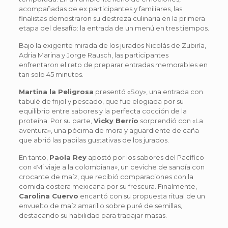
acompañadas de ex participantes y familiares, las
finalistas demostraron su destreza culinaria en la primera
etapa del desafío: la entrada de un menú en tres tiempos.
Bajo la exigente mirada de los jurados Nicolás de Zubiría,
Adria Marina y Jorge Rausch, las participantes
enfrentaron el reto de preparar entradas memorables en
tan solo 45 minutos.
Martina la Peligrosa
presentó «Soy», una entrada con
tabulé de frijol y pescado, que fue elogiada por su
equilibrio entre sabores y la perfecta cocción de la
proteína. Por su parte,
Vicky Berrío
sorprendió con «La
aventura», una pócima de mora y aguardiente de caña
que abrió las papilas gustativas de los jurados.
En tanto,
Paola Rey
apostó por los sabores del Pacífico
con «Mi viaje a la colombiana», un ceviche de sandía con
crocante de maíz, que recibió comparaciones con la
comida costera mexicana por su frescura. Finalmente,
Carolina Cuervo
encantó con su propuesta ritual de un
envuelto de maíz amarillo sobre puré de semillas,
destacando su habilidad para trabajar masas.