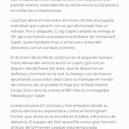
partido menos, extendiendo su racha invicta a 23 partidos
en todas las competencias.
Luis Díaz abrió el marcador al minuto 29 tras una jugada
individual que culminó con un gol afortunado tras un
rebote. Poco después, Cody Gapko amplió la ventaja al
39′, aprovechando una asistencia brillante de Mohamed
Salah, quien también marcó el tercero antes del
descanso con un zurdazo potente.
El dominio de los Reds continuó en el segundo tiempo.
Trent Alexander-Arnold anotó el cuarto gol con un
disparo desde fuera del área, que se desvió en un
defensor y terminó en la red. Su festejo con las manos
apuntando a sus oídos dejó claro su mensaje en medio
de rumores de un posible fichaje por el Real Madrid.
Diogo Jota cerró la cuenta al 88′, tras un contragolpe
liderado por Salah.
Liverpool suma 20 victorias y tres empates desde su
última derrota en septiembre contra el Nottingham
Forest, que ahora es su escolta en la tabla, a 8 puntos de
distancia. El equipo de Slot se perfila como gran favorito
al título de la Premier League esta temporada.