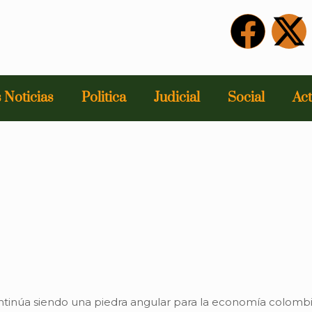
 Noticias
Politica
Judicial
Social
Act
ntinúa siendo una piedra angular para la economía colomb