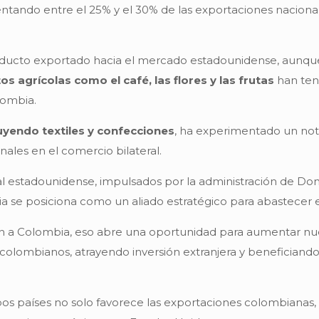
ntando entre el 25% y el 30% de las exportaciones nacional
roducto exportado hacia el mercado estadounidense, aunque
s agrícolas como el café, las flores y las frutas
han ten
lombia.
uyendo textiles y confecciones
, ha experimentado un no
nales en el comercio bilateral.
ial estadounidense, impulsados por la administración de D
a se posiciona como un aliado estratégico para abastecer
nden a Colombia, eso abre una oportunidad para aumentar n
colombianos, atrayendo inversión extranjera y beneficiando
s países no solo favorece las exportaciones colombianas, 