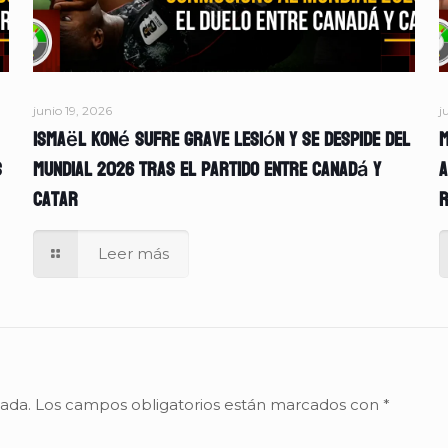
junio 19, 2026
j
Ismaël Koné sufre grave lesión y se despide del
M
s
Mundial 2026 tras el partido entre Canadá y
A
Catar
r
Leer más
cada.
Los campos obligatorios están marcados con
*