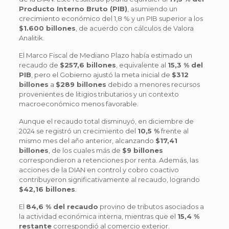
Producto Interno Bruto (PIB)
, asumiendo un
crecimiento económico del 1,8 % y un PIB superior a los
$1.600 billones
, de acuerdo con cálculos de Valora
Analitik.
El Marco Fiscal de Mediano Plazo había estimado un
recaudo de
$257,6 billones
, equivalente al
15,3 % del
PIB
, pero el Gobierno ajustó la meta inicial de
$312
billones
a
$289 billones
debido a menores recursos
provenientes de litigios tributarios y un contexto
macroeconómico menos favorable.
Aunque el recaudo total disminuyó, en diciembre de
2024 se registró un crecimiento del
10,5 %
frente al
mismo mes del año anterior, alcanzando
$17,41
billones
, de los cuales más de
$9 billones
correspondieron a retenciones por renta. Además, las
acciones de la DIAN en control y cobro coactivo
contribuyeron significativamente al recaudo, logrando
$42,16 billones
.
El
84,6 % del recaudo
provino de tributos asociados a
la actividad económica interna, mientras que el
15,4 %
restante
correspondió al comercio exterior.