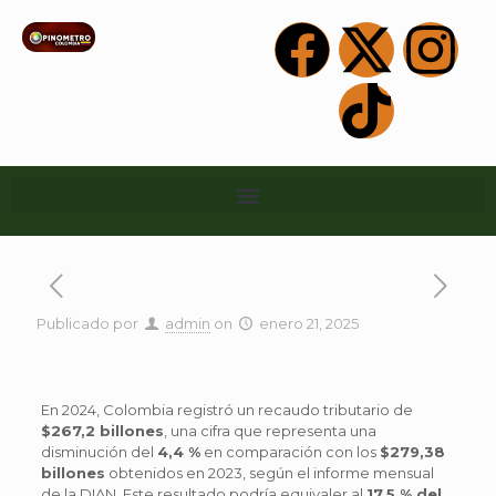
Publicado por
admin
on
enero 21, 2025
En 2024, Colombia registró un recaudo tributario de
$267,2 billones
, una cifra que representa una
disminución del
4,4 %
en comparación con los
$279,38
billones
obtenidos en 2023, según el informe mensual
de la DIAN. Este resultado podría equivaler al
17,5 % del