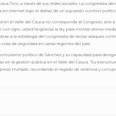
isca Toro, a través de sus redes sociales. La congresista den
 en internet bajo el disfraz de un supuesto «control político
dad en el Valle del Cauca no corresponde al Congreso, sino
ar con rigor, usted tergiversa la ley para montar shows med
ndose a la estrategia del congresista de lanzar ataques con
risis de seguridad en varias regiones del país.
oportunismo político de Sánchez y su capacidad para denigr
 en la gestión pública en el Valle del Cauca. “Su estructura
xpresó Hurtado, recordando el legado de violencia y corrup