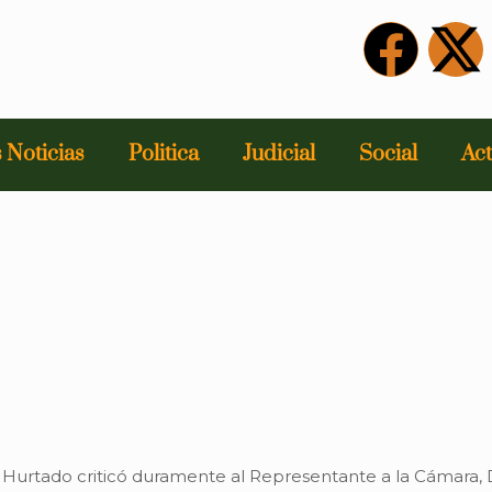
 Noticias
Politica
Judicial
Social
Act
urtado criticó duramente al Representante a la Cámara, D