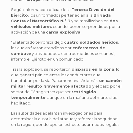
Según información oficial de la
Tercera División del
Ejército
, los uniformados pertenecían a la
Brigada
Contra el Narcotráfico N.º 3
y se movilizaban en
dos
vehículos militares
cuando fueron sorprendidos por la
activación de una
carga explosiva
.
“El atentado terrorista dejó
cuatro soldados heridos
,
los cuales fueron atendidos por
enfermeros de
combate
y trasladados a centros médicos cercanos”,
informó el Ejército en un comunicado.
Tras la explosión, se reportaron
disparos en la zona
, lo
que generó pánico entre los conductores que
transitaban por la vía Panamericana. Además,
un camión
militar resultó gravemente afectado
y el paso por el
sector de Párraga tuvo que ser
restringido
temporalmente
, aunque en la mañana del martes fue
habilitado.
Las autoridades adelantan investigaciones para
determinar la autoría del ataque y reforzar la seguridad
en la región, donde operan estructuras armadas ilegales.