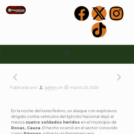
Publicado por
admin
on
marzo 25, 2025
En la noche del lunes festivo, un ataque con explosivos
dirigido contra vehículos del Ejército Nacional dejó al
menos
cuatro soldados heridos
en el municipio de
Rosas, Cauca
. El hecho ocurrió en el sector conocido
como
Párraga
, sobre la vía Panamericana.