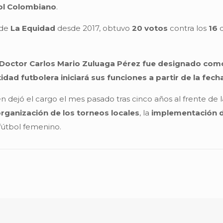
bol Colombiano
.
 de
La Equidad
desde 2017, obtuvo
20 votos
contra los
16
d
 Doctor Carlos Mario Zuluaga Pérez fue designado como
ad futbolera iniciará sus funciones a partir de la fech
en dejó el cargo el mes pasado tras cinco años al frente de l
rganización de los torneos locales
, la
implementación d
 fútbol femenino.