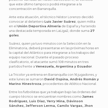
que este último tampoco podrá integrarse a la
concentración en Barranquilla.
Ante esta situación, el técnico Néstor Lorenzo decidió
convocar al delantero
Luis Javier Suárez
, quien milita
en el
Unión Deportiva Almería
de España y ha tenido
una destacada temporada en LaLiga2, donde suma
27
goles
.
Suárez, quien ya tuvo minutos con la Selección en la
Eliminatoria, deberá presentarse en las próximas horas en
la capital del Atlántico para integrarse a los trabajos del
equipo nacional. Durante el pasado proceso
clasificatorio, el atacante sumó 108 minutos en tres
partidos frente a
Venezuela, Argentina y Ecuador
.
La Tricolor ya entrena en Barranquilla con 16 jugadores, y
este lunes se sumaron
David Ospina, Andrés Román y
Marino Hinestroza
, procedentes de Atlético Nacional.
Entre los futbolistas que ya trabajan bajo las órdenes del
cuerpo técnico se encuentran nombres como
James
Rodríguez, Luis Díaz, Yerry Mina, Dávinson
Sánchez, Jefferson Lerma, Camilo Vargas, Jhon