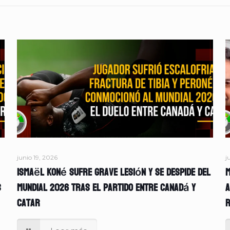
junio 19, 2026
j
Ismaël Koné sufre grave lesión y se despide del
M
s
Mundial 2026 tras el partido entre Canadá y
A
Catar
r