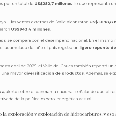
s por un total de
US$252,7 millones
, lo que representa u
yo— las ventas externas del Valle alcanzaron
US$1.098,8 
traron
US$943,4 millones
.
s si se compara con el desempeño nacional. En el mismo 
el acumulado del año el país registra un
ligero repunte de
 hasta abril de 2025, el Valle del Cauca también reportó u
ca una mayor
diversificación de productos
. Además, se exp
az
, alertó sobre el panorama nacional, señalando que el re
derivada de la política minero-energética actual.
o la exploración y explotación de hidrocarburos, y es