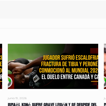
junio 19, 2026
j
Ismaël Koné sufre grave lesión y se despide del
M