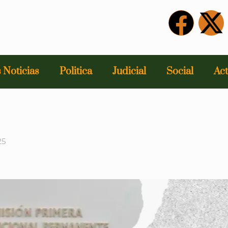
 Noticias
Politica
Judicial
Social
Act
25