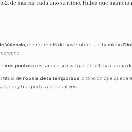
Moto2, de marcar cada uno su ritmo. Había que manten
e Valencia
, el próximo 16 de noviembre—, el brasileño
Dio
 cercano.
ar
dos puntos
o evitar que su rival gane la última carrera de
l título de
rookie de la temporada
, distinción que qued
liente y tres podios consecutivos.