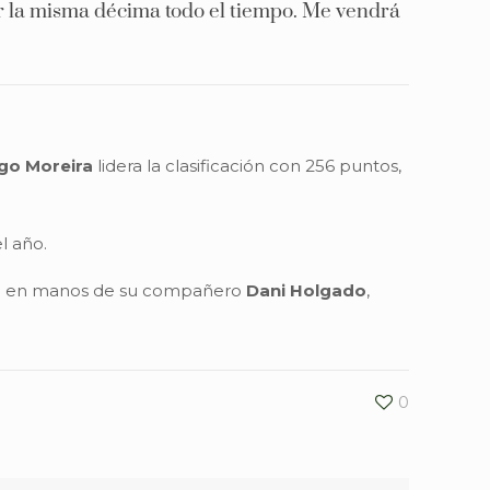
er la misma décima todo el tiempo. Me vendrá
go Moreira
lidera la clasificación con 256 puntos,
l año.
ará en manos de su compañero
Dani Holgado
,
0