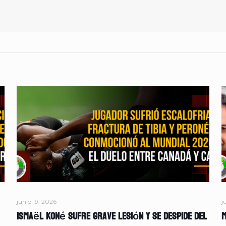
junio 19, 2026
j
Ismaël Koné sufre grave lesión y se despide del
M