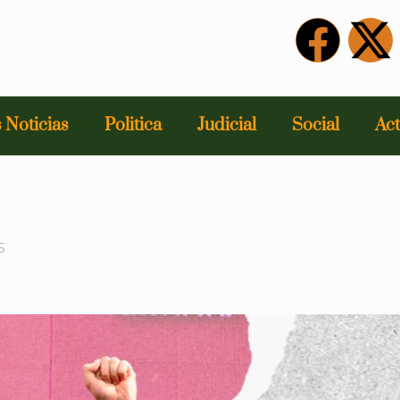
 Noticias
Politica
Judicial
Social
Act
5