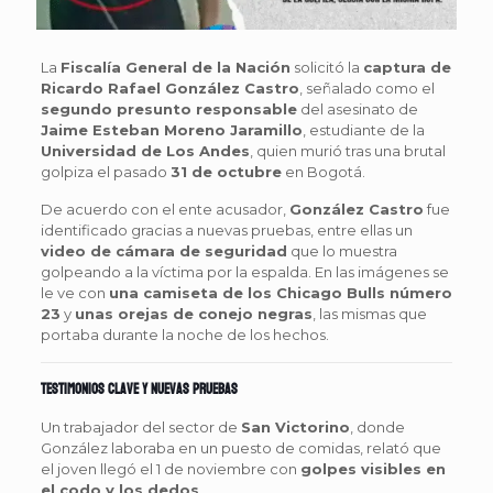
La
Fiscalía General de la Nación
solicitó la
captura de
Ricardo Rafael González Castro
, señalado como el
segundo presunto responsable
del asesinato de
Jaime Esteban Moreno Jaramillo
, estudiante de la
Universidad de Los Andes
, quien murió tras una brutal
golpiza el pasado
31 de octubre
en Bogotá.
De acuerdo con el ente acusador,
González Castro
fue
identificado gracias a nuevas pruebas, entre ellas un
video de cámara de seguridad
que lo muestra
golpeando a la víctima por la espalda. En las imágenes se
le ve con
una camiseta de los Chicago Bulls número
23
y
unas orejas de conejo negras
, las mismas que
portaba durante la noche de los hechos.
Testimonios clave y nuevas pruebas
Un trabajador del sector de
San Victorino
, donde
González laboraba en un puesto de comidas, relató que
el joven llegó el 1 de noviembre con
golpes visibles en
el codo y los dedos
.