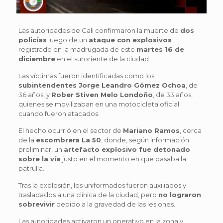
Las autoridades de Cali confirmaron la muerte de
dos
policías
luego de un
ataque con explosivos
registrado en la madrugada de este
martes 16 de
diciembre
en el suroriente de la ciudad.
Las víctimas fueron identificadas como los
subintendentes Jorge Leandro Gómez Ochoa
, de
36 años, y
Rober Stiven Melo Londoño
, de 33 años,
quienes se movilizaban en una motocicleta oficial
cuando fueron atacados.
El hecho ocurrió en el sector de
Mariano Ramos
, cerca
de la
escombrera La 50
, donde, según información
preliminar, un
artefacto explosivo fue detonado
sobre la vía
justo en el momento en que pasaba la
patrulla.
Tras la explosión, los uniformados fueron auxiliados y
trasladados a una clínica de la ciudad, pero
no lograron
sobrevivir
debido a la gravedad de las lesiones.
Las autoridades activaron un operativo en la zona y