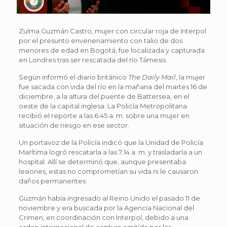
Zulma Guzmán Castro, mujer con circular roja de Interpol
por el presunto envenenamiento con talio de dos
menores de edad en Bogotá, fue localizada y capturada
en Londres tras ser rescatada del río Támesis.
Según informó el diario británico
The Daily Mail
, la mujer
fue sacada con vida del río en la mañana del martes 16 de
diciembre, a la altura del puente de Battersea, en el
oeste de la capital inglesa. La Policía Metropolitana
recibió el reporte a las 6:45 a. m. sobre una mujer en
situación de riesgo en ese sector.
Un portavoz de la Policía indicó que la Unidad de Policía
Marítima logró rescatarla a las 7:14 a. m. y trasladarla a un
hospital. Allí se determinó que, aunque presentaba
lesiones, estas no comprometían su vida ni le causaron
daños permanentes.
Guzmán había ingresado al Reino Unido el pasado 11 de
noviembre y era buscada por la Agencia Nacional del
Crimen, en coordinación con Interpol, debido a una
orden internacional de captura emitida por las