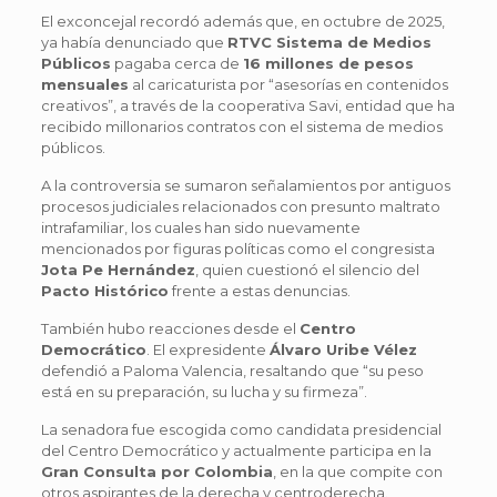
El exconcejal recordó además que, en octubre de 2025,
ya había denunciado que
RTVC Sistema de Medios
Públicos
pagaba cerca de
16 millones de pesos
mensuales
al caricaturista por “asesorías en contenidos
creativos”, a través de la cooperativa Savi, entidad que ha
recibido millonarios contratos con el sistema de medios
públicos.
A la controversia se sumaron señalamientos por antiguos
procesos judiciales relacionados con presunto maltrato
intrafamiliar, los cuales han sido nuevamente
mencionados por figuras políticas como el congresista
Jota Pe Hernández
, quien cuestionó el silencio del
Pacto Histórico
frente a estas denuncias.
También hubo reacciones desde el
Centro
Democrático
. El expresidente
Álvaro Uribe Vélez
defendió a Paloma Valencia, resaltando que “su peso
está en su preparación, su lucha y su firmeza”.
La senadora fue escogida como candidata presidencial
del Centro Democrático y actualmente participa en la
Gran Consulta por Colombia
, en la que compite con
otros aspirantes de la derecha y centroderecha.