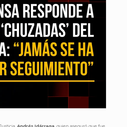
Justicia,
Andrés Idárraga
, quien aseguró que fue