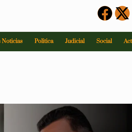
 Noticias
Politica
Judicial
Social
Act