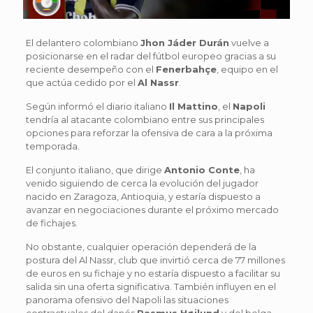
El delantero colombiano
Jhon Jáder Durán
vuelve a
posicionarse en el radar del fútbol europeo gracias a su
reciente desempeño con el
Fenerbahçe
, equipo en el
que actúa cedido por el
Al Nassr
.
Según informó el diario italiano
Il Mattino
, el
Napoli
tendría al atacante colombiano entre sus principales
opciones para reforzar la ofensiva de cara a la próxima
temporada.
El conjunto italiano, que dirige
Antonio Conte
, ha
venido siguiendo de cerca la evolución del jugador
nacido en Zaragoza, Antioquia, y estaría dispuesto a
avanzar en negociaciones durante el próximo mercado
de fichajes.
No obstante, cualquier operación dependerá de la
postura del Al Nassr, club que invirtió cerca de 77 millones
de euros en su fichaje y no estaría dispuesto a facilitar su
salida sin una oferta significativa. También influyen en el
panorama ofensivo del Napoli las situaciones
contractuales del danés
Rasmus Højlund
y del belga