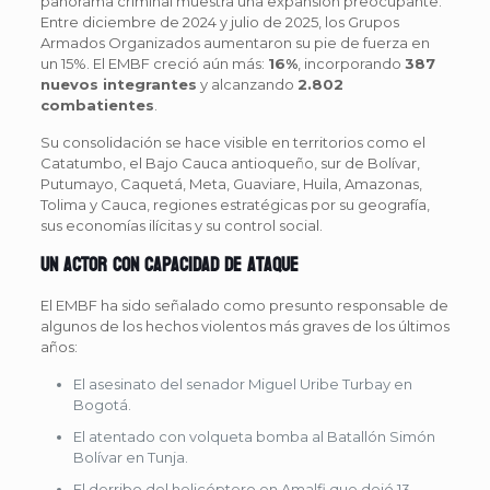
panorama criminal muestra una expansión preocupante.
Entre diciembre de 2024 y julio de 2025, los Grupos
Armados Organizados aumentaron su pie de fuerza en
un 15%. El EMBF creció aún más:
16%
, incorporando
387
nuevos integrantes
y alcanzando
2.802
combatientes
.
Su consolidación se hace visible en territorios como el
Catatumbo, el Bajo Cauca antioqueño, sur de Bolívar,
Putumayo, Caquetá, Meta, Guaviare, Huila, Amazonas,
Tolima y Cauca, regiones estratégicas por su geografía,
sus economías ilícitas y su control social.
Un actor con capacidad de ataque
El EMBF ha sido señalado como presunto responsable de
algunos de los hechos violentos más graves de los últimos
años:
El asesinato del senador Miguel Uribe Turbay en
Bogotá.
El atentado con volqueta bomba al Batallón Simón
Bolívar en Tunja.
El derribo del helicóptero en Amalfi que dejó 13