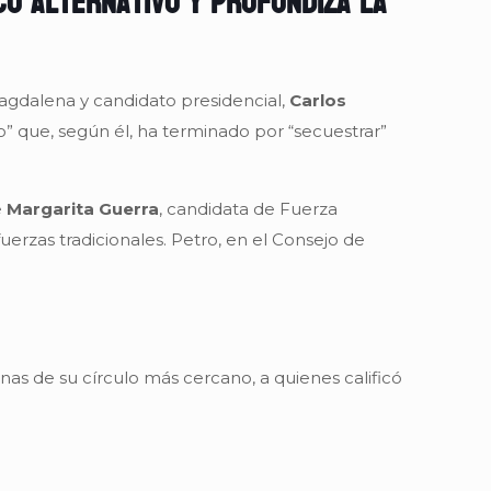
co alternativo y profundiza la
Magdalena y candidato presidencial,
Carlos
o” que, según él, ha terminado por “secuestrar”
e
Margarita Guerra
, candidata de Fuerza
erzas tradicionales. Petro, en el Consejo de
as de su círculo más cercano, a quienes calificó