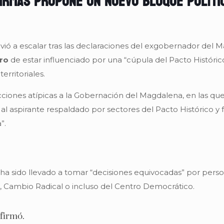
firmas propone un nuevo bloque políti
lvió a escalar tras las declaraciones del exgobernador del 
ro
de estar influenciado por una “cúpula del Pacto Históric
erritoriales.
cciones atípicas a la Gobernación del Magdalena, en las qu
aspirante respaldado por sectores del Pacto Histórico y fu
”.
ha sido llevado a tomar “decisiones equivocadas” por person
, Cambio Radical o incluso del Centro Democrático.
afirmó.