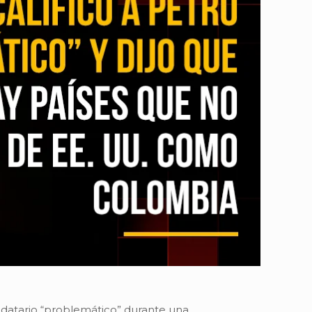
ndatario “problemático” durante una