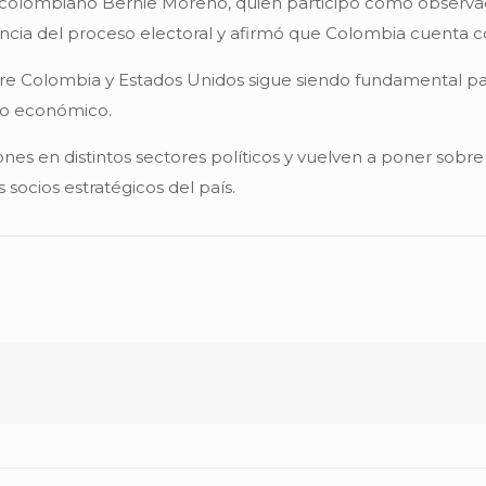
n colombiano Bernie Moreno, quien participó como observado
cia del proceso electoral y afirmó que Colombia cuenta con 
e Colombia y Estados Unidos sigue siendo fundamental pa
llo económico.
es en distintos sectores políticos y vuelven a poner sobre 
 socios estratégicos del país.